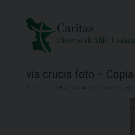
Skip
to
content
Caritas
Diocesi di Alife-Caiaz
via crucis foto – Copia
10 APRILE 2019
480 × 640
A RAVISCANINA PER LA VIA