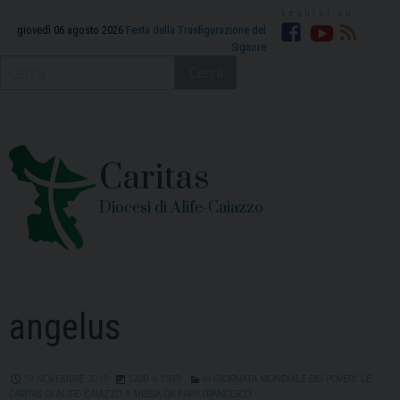
Skip
to
giovedì 06 agosto 2026
Festa della Trasfigurazione del
Signore
Facebook
YouTube
RSS
content
Cerca
Caritas
Diocesi di Alife-Caiazzo
angelus
19 NOVEMBRE 2019
1200 × 1599
III GIORNATA MONDIALE DEI POVERI: LE
CARITAS DI ALIFE- CAIAZZO A MESSA DA PAPA FRANCESCO