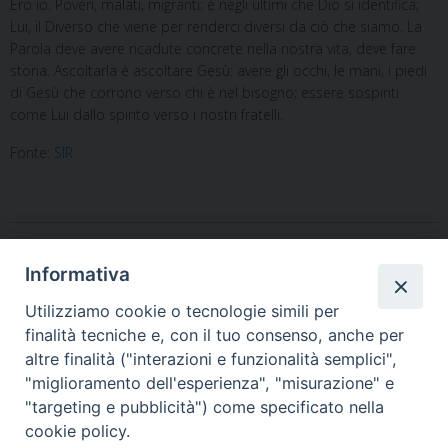
Ero io. Poveri, malati, migranti: è negli ultimi che Dio si identifica;
Lui, il Diverso che viene per renderci diversi da ciò che siamo. La
Parola deve avere ricadute concrete nella nostra vita, deve fare
storia. Ascoltarla è ascoltare Gesù: avere gli occhi, le mani, i piedi
di Gesù che corrono verso chi è nel bisogno; essere sospinti
come Lui dallo spirito verso i nostri fratelli.
Fonte:
SIR
Informativa
Utilizziamo cookie o tecnologie simili per
finalità tecniche e, con il tuo consenso, anche per
«
Pratella: una celebrazione
La Diocesi da Papa
altre finalità ("interazioni e funzionalità semplici",
d’amore per inaugurare il
Francesco per la Giornata
"miglioramento dell'esperienza", "misurazione" e
nuovo anno scolastico
Mondiale dei poveri
»
"targeting e pubblicità") come specificato nella
cookie policy.