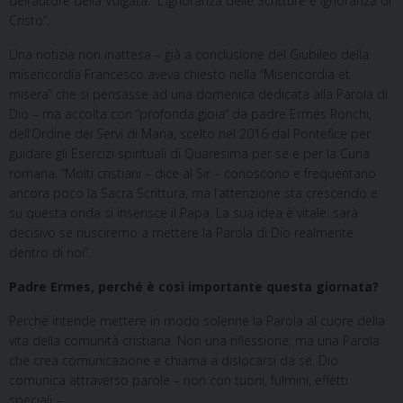
dell’autore della Vulgata: “L’ignoranza delle Scritture è ignoranza di
Cristo”.
Una notizia non inattesa – già a conclusione del Giubileo della
misericordia Francesco aveva chiesto nella “Misericordia et
misera” che si pensasse ad una domenica dedicata alla Parola di
Dio – ma accolta con “profonda gioia” da padre Ermes Ronchi,
dell’Ordine dei Servi di Maria, scelto nel 2016 dal Pontefice per
guidare gli Esercizi spirituali di Quaresima per sé e per la Curia
romana. “Molti cristiani – dice al Sir – conoscono e frequentano
ancora poco la Sacra Scrittura, ma l’attenzione sta crescendo e
su questa onda si inserisce il Papa. La sua idea è vitale: sarà
decisivo se riusciremo a mettere la Parola di Dio realmente
dentro di noi”.
Padre Ermes, perché è così importante questa giornata?
Perché intende mettere in modo solenne la Parola al cuore della
vita della comunità cristiana. Non una riflessione, ma una Parola
che crea comunicazione e chiama a dislocarsi da sé. Dio
comunica attraverso parole – non con tuoni, fulmini, effetti
speciali –.