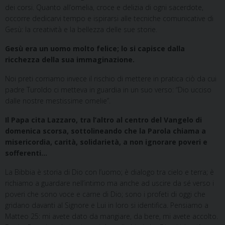
dei corsi. Quanto all’omelia, croce e delizia di ogni sacerdote,
occorre dedicarvi tempo e ispirarsi alle tecniche comunicative di
Gesù: la creatività e la bellezza delle sue storie.
Gesù era un uomo molto felice; lo si capisce dalla
ricchezza della sua immaginazione.
Noi preti corriamo invece il rischio di mettere in pratica ciò da cui
padre Turoldo ci metteva in guardia in un suo verso: “Dio ucciso
dalle nostre mestissime omelie”.
Il Papa cita Lazzaro, tra l’altro al centro del Vangelo di
domenica scorsa, sottolineando che la Parola chiama a
misericordia, carità, solidarietà, a non ignorare poveri e
sofferenti…
La Bibbia è storia di Dio con l’uomo; è dialogo tra cielo e terra; è
richiamo a guardare nell’intimo ma anche ad uscire da sé verso i
poveri che sono voce e carne di Dio; sono i profeti di oggi che
gridano davanti al Signore e Lui in loro si identifica. Pensiamo a
Matteo 25: mi avete dato da mangiare, da bere, mi avete accolto.