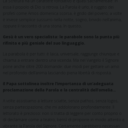
La Scrittura ha un carattere fondativo e quasi sacramentale: in
essa il popolo di Dio si ritrova. La Parola è urlo, è ruggito dei
profeti come Amos domenica scorsa, è grido del povero; a volte
è invece semplice sussurro nella notte, sogno, brivido nell’anima,
oppure il racconto di una storia. In questo,
Gesù è un vero specialista: le parabole sono la punta più
rifinita e più geniale del suo linguaggio.
La parabola è per tutti: è laica, universale, raggiunge chiunque e
chiama a entrare dentro una vicenda. Ma nel Vangelo il Signore
pone anche oltre 200 domande: due modi per gettare un amo
nel profondo dell’anima lasciando piena libertà di risposta.
Il Papa sottolinea inoltre l’importanza di un’adeguata
proclamazione della Parola e la centralità dell’omelia…
A volte assistiamo a letture sciatte, senza pathos, senza logos,
senza partecipazione, che mi addolorano profondamente. Il
lettorato è prezioso: non si tratta di leggere per conto proprio o
di declamare come a teatro, bensì di proporre in modo attento e
vibrante la Parola del Signore. Certamente sarebbero necessari