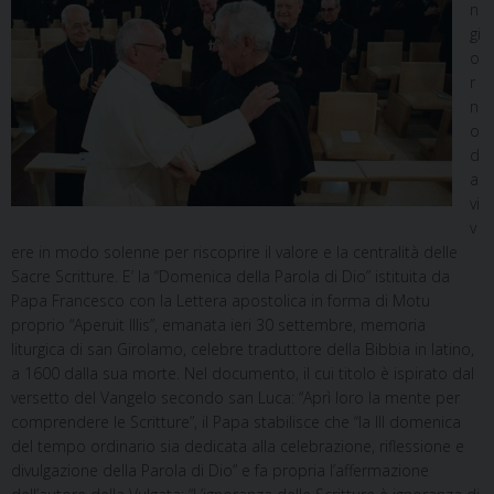
n
gi
o
r
n
o
d
a
vi
v
ere in modo solenne per riscoprire il valore e la centralità delle
Sacre Scritture. E’ la “Domenica della Parola di Dio” istituita da
Papa Francesco con la Lettera apostolica in forma di Motu
proprio “Aperuit Illis”, emanata ieri 30 settembre, memoria
liturgica di san Girolamo, celebre traduttore della Bibbia in latino,
a 1600 dalla sua morte. Nel documento, il cui titolo è ispirato dal
versetto del Vangelo secondo san Luca: “Aprì loro la mente per
comprendere le Scritture”, il Papa stabilisce che “la III domenica
del tempo ordinario sia dedicata alla celebrazione, riflessione e
divulgazione della Parola di Dio” e fa propria l’affermazione