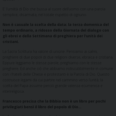
E’ l’umiltà di Dio che bussa al cuore dell’uomo con una parola
semplice, disarmata, nel totale rispetto di ognuno.
Non è casuale la scelta della data: la terza domenica del
tempo ordinario, a ridosso della Giornata del dialogo con
gli ebrei e della Settimana di preghiera per l’unità dei
cristiani.
La Sacra Scrittura ha valore di unione. Pensiamo ai salmi,
preghiere di due popoli di due religioni diverse, ebraica e cristiana.
Eppure leggiamo le stesse parole, preghiamo con le stesse
preghiere. Ed anche ciò che abbiamo indiscutibilmente in comune
con i fratelli delle Chiese e protestanti è la Parola di Dio. Questo
costruisce legami da cui partire nel cammino verso l’unità; la
scelta del Papa assume perciò grande valenza ecumenica e
interreligiosa.
Francesco precisa che la Bibbia non è un libro per pochi
privilegiati bensì il libro del popolo di Dio…