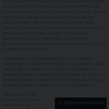
“L’emergenza non terminerà a breve, ma andrà crescendo, come
dimostrano le richieste diverse e più impegnative inoltrate alla
Caritas diocesana…” continua a spiegare don Alessandro. “Bollette
e affiti di casa da pagare per coloro che fino a un mese fa
potevano contare sulle entrate giornaliere garantite attività
lavorative
in nero
: una piaga quest’ultima che rivelala sua ferocia
ripercussione sulle famiglie, su quanti per necessità – si
accontentano o sono costretti a farlo – di formule che
garantiscono risultati immediati ma che non edificano il futuro, nè
la dignità della nostra gente…”.
La descrizione dei fatti accende non solo un campanello
d’allarme sulle nuove e crescenti povertà, ma soprattutto su una
piaga sociale consolidata in un territorio dove il lavoro è
decisamente inferiore rispetto alla richiesta; dove con difficoltà
emergono strategie di sviluppo economico e sociale…e dove con
altrettanta difficoltà si trovano (o non si trovano!) soluzioni.
Si guarda avanti, e alle
possibilità di far fronte a
tutto e a tutti, ma