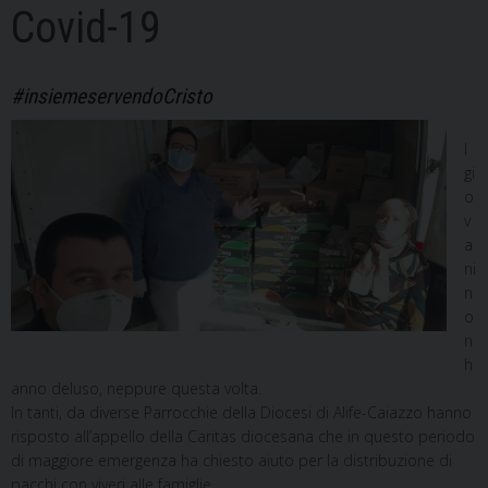
Covid-19
#insiemeservendoCristo
I
gi
o
v
a
ni
n
o
n
h
anno deluso, neppure questa volta.
In tanti, da diverse Parrocchie della Diocesi di Alife-Caiazzo hanno
risposto all’appello della Caritas diocesana che in questo periodo
di maggiore emergenza ha chiesto aiuto per la distribuzione di
pacchi con viveri alle famiglie…