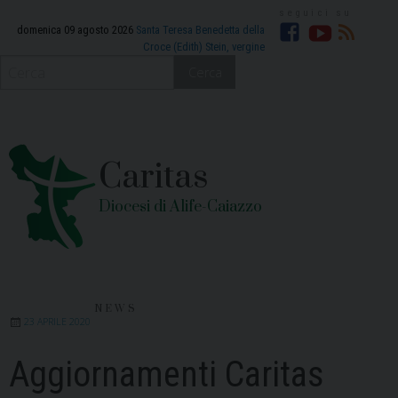
Skip
to
domenica 09 agosto 2026
Santa Teresa Benedetta della
Croce (Edith) Stein, vergine
Facebook
YouTube
RSS
content
Cerca
Caritas
Diocesi di Alife-Caiazzo
NEWS
23 APRILE 2020
Aggiornamenti Caritas