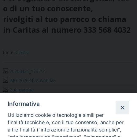
o di un tuo conoscente,
rivolgiti al tuo parroco o chiama
in Caritas al numero 333 568 4032
fonte:
Clarus
20200421_173214
IMG-20200422-WA0025
Guardaroba
Informativa
carità
,
Caritas Diocesana
,
covid19
Utilizziamo cookie o tecnologie simili per
finalità tecniche e, con il tuo consenso, anche per
altre finalità ("interazioni e funzionalità semplici",
«
Insieme per servire Cristo
La Carità non si ferma
»