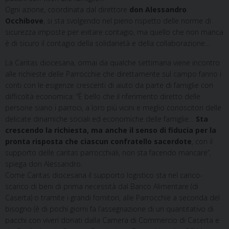
Ogni azione, coordinata dal direttore
don Alessandro
Occhibove
, si sta svolgendo nel pieno rispetto delle norme di
sicurezza imposte per evitare contagio, ma quello che non manca
è di sicuro il contagio della solidarietà e della collaborazione…
La Caritas diocesana, ormai da qualche settimana viene incontro
alle richieste delle Parrocchie che direttamente sul campo fanno i
conti con le esigenze crescenti di aiuto da parte di famiglie con
difficoltà economica: “È bello che il riferimento diretto delle
persone siano i parroci, a loro più vicini e meglio conoscitori delle
delicate dinamiche sociali ed economiche delle famiglie…
Sta
crescendo la richiesta, ma anche il senso di fiducia per la
pronta risposta che ciascun confratello sacerdote
, con il
supporto delle caritas parrocchiali, non sta facendo mancare”,
spiega don Alessandro.
Come Caritas diocesana il supporto logistico sta nel carico-
scarico di beni di prima necessità dal Banco Alimentare (di
Caserta) o tramite i grandi fornitori, alle Parrocchie a seconda del
bisogno (è di pochi giorni fa l’assegnazione di un quantitativo di
pacchi con viveri donati dalla Camera di Commercio di Caserta e