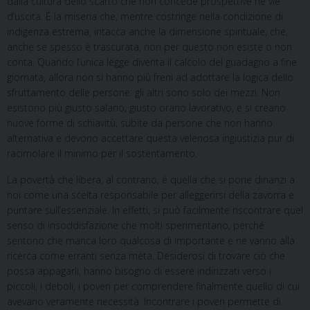
dalla cultura dello scarto che non concede prospettive né vie
d’uscita. È la miseria che, mentre costringe nella condizione di
indigenza estrema, intacca anche la dimensione spirituale, che,
anche se spesso è trascurata, non per questo non esiste o non
conta. Quando l’unica legge diventa il calcolo del guadagno a fine
giornata, allora non si hanno più freni ad adottare la logica dello
sfruttamento delle persone: gli altri sono solo dei mezzi. Non
esistono più giusto salario, giusto orario lavorativo, e si creano
nuove forme di schiavitù, subite da persone che non hanno
alternativa e devono accettare questa velenosa ingiustizia pur di
racimolare il minimo per il sostentamento.
La povertà che libera, al contrario, è quella che si pone dinanzi a
noi come una scelta responsabile per alleggerirsi della zavorra e
puntare sull’essenziale. In effetti, si può facilmente riscontrare quel
senso di insoddisfazione che molti sperimentano, perché
sentono che manca loro qualcosa di importante e ne vanno alla
ricerca come erranti senza meta. Desiderosi di trovare ciò che
possa appagarli, hanno bisogno di essere indirizzati verso i
piccoli, i deboli, i poveri per comprendere finalmente quello di cui
avevano veramente necessità. Incontrare i poveri permette di