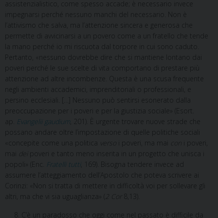
assistenzialistico, come spesso accade; è necessario invece
impegnarsi perché nessuno manchi del necessario. Non è
l’attivismo che salva, ma l’attenzione sincera e generosa che
permette di avvicinarsi a un povero come a un fratello che tende
la mano perché io mi riscuota dal torpore in cui sono caduto.
Pertanto, «nessuno dovrebbe dire che si mantiene lontano dai
poveri perché le sue scelte di vita comportano di prestare più
attenzione ad altre incombenze. Questa è una scusa frequente
negli ambienti accademici, imprenditoriali o professionali, e
persino ecclesiali. […] Nessuno può sentirsi esonerato dalla
preoccupazione per i poveri e per la giustizia sociale» (Esort.
ap.
Evangelii gaudium
, 201). È urgente trovare nuove strade che
possano andare oltre l’impostazione di quelle politiche sociali
«concepite come una politica
verso
i poveri, ma mai
con
i poveri,
mai
dei
poveri e tanto meno inserita in un progetto che unisca i
popoli» (Enc.
Fratelli tutti
, 169). Bisogna tendere invece ad
assumere l’atteggiamento dell’Apostolo che poteva scrivere ai
Corinzi: «Non si tratta di mettere in difficoltà voi per sollevare gli
altri, ma che vi sia uguaglianza» (
2 Cor
8,13).
C’è un paradosso che oggi come nel passato è difficile da