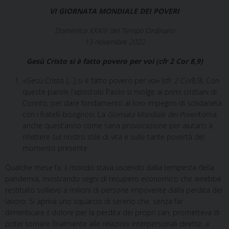
VI GIORNATA MONDIALE DEI POVERI
Domenica XXXIII del Tempo Ordinario
13 novembre 2022
Gesù Cristo si è fatto povero per voi (cfr 2 Cor 8,9)
«Gesù Cristo […] si è fatto povero per voi» (cfr
2 Cor
8,9). Con
queste parole l’apostolo Paolo si rivolge ai primi cristiani di
Corinto, per dare fondamento al loro impegno di solidarietà
con i fratelli bisognosi. La
Giornata Mondiale dei Poveri
torna
anche quest’anno come sana provocazione per aiutarci a
riflettere sul nostro stile di vita e sulle tante povertà del
momento presente.
Qualche mese fa, il mondo stava uscendo dalla tempesta della
pandemia, mostrando segni di recupero economico che avrebbe
restituito sollievo a milioni di persone impoverite dalla perdita del
lavoro. Si apriva uno squarcio di sereno che, senza far
dimenticare il dolore per la perdita dei propri cari, prometteva di
poter tornare finalmente alle relazioni interpersonali dirette, a