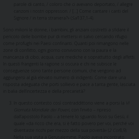
parole di canto, / coloro che ci avevano deportato, / allegre
canzoni i nostri oppressori. / […] Come cantare i canti del
Signore / in terra straniera?» (
Sal
137,1-4).
Sono milioni le donne, i bambini, gli anziani costretti a sfidare il
pericolo delle bombe pur di mettersi in salvo cercando rifugio
come profughi nei Paesi confinanti. Quanti poi rimangono nelle
zone di conflitto, ogni giorno convivono con la paura e la
mancanza di cibo, acqua, cure mediche e soprattutto degli affetti.
In questi frangenti la ragione si oscura e chi ne subisce le
conseguenze sono tante persone comuni, che vengono ad
aggiungersi al già elevato numero di indigenti. Come dare una
risposta adeguata che porti sollievo e pace a tanta gente, lasciata
in balia dell’incertezza e della precarietà?
In questo contesto così contraddittorio viene a porsi la
VI
Giornata Mondiale dei Poveri
, con l’invito – ripreso
dall’apostolo Paolo – a tenere lo sguardo fisso su Gesù, il
quale «da ricco che era, si è fatto povero per voi, perché voi
diventaste ricchi per mezzo della sua povertà» (
2 Cor
8,9).
Nella sua visita a Gerusalemme, Paolo aveva incontrato