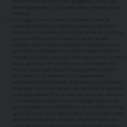
del necessario, perché sia fatta uguaglianza, i poveri siano
liberati dalla miseria e i ricchi dalla vanità, entrambe senza
speranza.
Il 15 maggio scorso ho canonizzato Fratel Charles de
Foucauld, un uomo che, nato ricco, rinunciò a tutto per
seguire Gesù e diventare con Lui povero e fratello di tutti. La
sua vita eremitica, prima a Nazaret e poi nel deserto
sahariano, fatta di silenzio, preghiera e condivisione, è una
testimonianza esemplare di povertà cristiana. Ci farà bene
meditare su queste sue parole: «Non disprezziamo i poveri, i
piccoli, gli operai; non solo essi sono i nostri fratelli in Dio,
ma sono anche quelli che nel modo più perfetto imitano
Gesù nella sua vita esteriore. Essi ci rappresentano
perfettamente Gesù, l’Operaio di Nazaret. Sono primogeniti
tra gli eletti, i primi chiamati alla culla del Salvatore. Furono la
compagnia abituale di Gesù, dalla sua nascita alla sua morte
[…]. Onoriamoli, onoriamo in essi le immagini di Gesù e dei
suoi santi genitori […]. Prendiamo per noi [la condizione] che
egli ha preso per sé […]. Non cessiamo mai di essere in tutto
poveri, fratelli dei poveri, compagni dei poveri, siamo i più
poveri dei poveri come Gesù, e come lui amiamo i poveri e