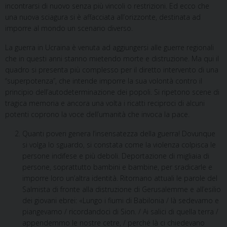
incontrarsi di nuovo senza più vincoli o restrizioni. Ed ecco che
una nuova sciagura si è affacciata all’orizzonte, destinata ad
imporre al mondo un scenario diverso.
La guerra in Ucraina è venuta ad aggiungersi alle guerre regionali
che in questi anni stanno mietendo morte e distruzione. Ma qui il
quadro si presenta più complesso per il diretto intervento di una
“superpotenza”, che intende imporre la sua volontà contro il
principio dell’autodeterminazione dei popoli. Si ripetono scene di
tragica memoria e ancora una volta i ricatti reciproci di alcuni
potenti coprono la voce dell’umanità che invoca la pace.
Quanti poveri genera l’insensatezza della guerra! Dovunque
si volga lo sguardo, si constata come la violenza colpisca le
persone indifese e più deboli. Deportazione di migliaia di
persone, soprattutto bambini e bambine, per sradicarle e
imporre loro un’altra identità. Ritornano attuali le parole del
Salmista di fronte alla distruzione di Gerusalemme e all’esilio
dei giovani ebrei: «Lungo i fiumi di Babilonia / là sedevamo e
piangevamo / ricordandoci di Sion. / Ai salici di quella terra /
appendemmo le nostre cetre, / perché là ci chiedevano