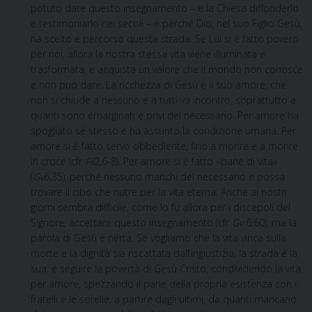
potuto dare questo insegnamento – e la Chiesa diffonderlo
e testimoniarlo nei secoli – è perché Dio, nel suo Figlio Gesù,
ha scelto e percorso questa strada. Se Lui si è fatto povero
per noi, allora la nostra stessa vita viene illuminata e
trasformata, e acquista un valore che il mondo non conosce
e non può dare. La ricchezza di Gesù è il suo amore, che
non si chiude a nessuno e a tutti va incontro, soprattutto a
quanti sono emarginati e privi del necessario. Per amore ha
spogliato sé stesso e ha assunto la condizione umana. Per
amore si è fatto servo obbediente, fino a morire e a morire
in croce (cfr
Fil
2,6-8). Per amore si è fatto «pane di vita»
(
Gv
6,35), perché nessuno manchi del necessario e possa
trovare il cibo che nutre per la vita eterna. Anche ai nostri
giorni sembra difficile, come lo fu allora per i discepoli del
Signore, accettare questo insegnamento (cfr
Gv
6,60); ma la
parola di Gesù è netta. Se vogliamo che la vita vinca sulla
morte e la dignità sia riscattata dall’ingiustizia, la strada è la
sua: è seguire la povertà di Gesù Cristo, condividendo la vita
per amore, spezzando il pane della propria esistenza con i
fratelli e le sorelle, a partire dagli ultimi, da quanti mancano