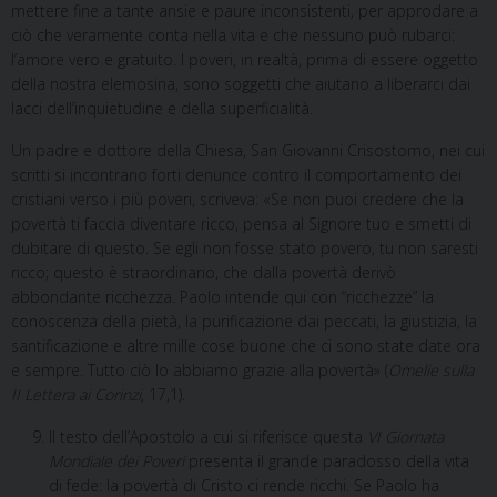
mettere fine a tante ansie e paure inconsistenti, per approdare a
ciò che veramente conta nella vita e che nessuno può rubarci:
l’amore vero e gratuito. I poveri, in realtà, prima di essere oggetto
della nostra elemosina, sono soggetti che aiutano a liberarci dai
lacci dell’inquietudine e della superficialità.
Un padre e dottore della Chiesa, San Giovanni Crisostomo, nei cui
scritti si incontrano forti denunce contro il comportamento dei
cristiani verso i più poveri, scriveva: «Se non puoi credere che la
povertà ti faccia diventare ricco, pensa al Signore tuo e smetti di
dubitare di questo. Se egli non fosse stato povero, tu non saresti
ricco; questo è straordinario, che dalla povertà derivò
abbondante ricchezza. Paolo intende qui con “ricchezze” la
conoscenza della pietà, la purificazione dai peccati, la giustizia, la
santificazione e altre mille cose buone che ci sono state date ora
e sempre. Tutto ciò lo abbiamo grazie alla povertà» (
Omelie sulla
II Lettera ai Corinzi
, 17,1).
Il testo dell’Apostolo a cui si riferisce questa
VI Giornata
Mondiale dei Poveri
presenta il grande paradosso della vita
di fede: la povertà di Cristo ci rende ricchi. Se Paolo ha