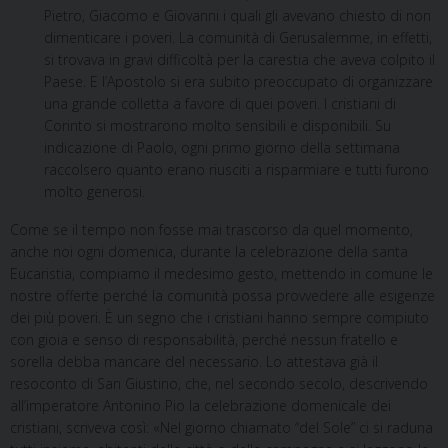
Pietro, Giacomo e Giovanni i quali gli avevano chiesto di non
dimenticare i poveri. La comunità di Gerusalemme, in effetti,
si trovava in gravi difficoltà per la carestia che aveva colpito il
Paese. E l’Apostolo si era subito preoccupato di organizzare
una grande colletta a favore di quei poveri. I cristiani di
Corinto si mostrarono molto sensibili e disponibili. Su
indicazione di Paolo, ogni primo giorno della settimana
raccolsero quanto erano riusciti a risparmiare e tutti furono
molto generosi.
Come se il tempo non fosse mai trascorso da quel momento,
anche noi ogni domenica, durante la celebrazione della santa
Eucaristia, compiamo il medesimo gesto, mettendo in comune le
nostre offerte perché la comunità possa provvedere alle esigenze
dei più poveri. È un segno che i cristiani hanno sempre compiuto
con gioia e senso di responsabilità, perché nessun fratello e
sorella debba mancare del necessario. Lo attestava già il
resoconto di San Giustino, che, nel secondo secolo, descrivendo
all’imperatore Antonino Pio la celebrazione domenicale dei
cristiani, scriveva così: «Nel giorno chiamato “del Sole” ci si raduna