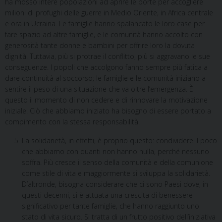
ha mosso intere popolazioni ad aprire le porte per accogliere
milioni di profughi delle guerre in Medio Oriente, in Africa centrale
e ora in Ucraina. Le famiglie hanno spalancato le loro case per
fare spazio ad altre famiglie, e le comunità hanno accolto con
generosità tante donne e bambini per offrire loro la dovuta
dignità. Tuttavia, più si protrae il conflitto, più si aggravano le sue
conseguenze. I popoli che accolgono fanno sempre più fatica a
dare continuità al soccorso; le famiglie e le comunità iniziano a
sentire il peso di una situazione che va oltre l’emergenza. È
questo il momento di non cedere e di rinnovare la motivazione
iniziale. Ciò che abbiamo iniziato ha bisogno di essere portato a
compimento con la stessa responsabilità.
La solidarietà, in effetti, è proprio questo: condividere il poco
che abbiamo con quanti non hanno nulla, perché nessuno
soffra. Più cresce il senso della comunità e della comunione
come stile di vita e maggiormente si sviluppa la solidarietà.
D’altronde, bisogna considerare che ci sono Paesi dove, in
questi decenni, si è attuata una crescita di benessere
significativo per tante famiglie, che hanno raggiunto uno
stato di vita sicuro. Si tratta di un frutto positivo dell’iniziativa