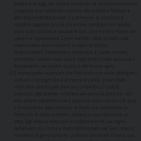
privata e di leggi che hanno sostenuto la crescita economica
congiunta a un concreto incentivo alle politiche familiari e
alla responsabilità sociale. Il patrimonio di sicurezza e
stabilità raggiunto possa ora essere condiviso con quanti
sono stati costretti a lasciare le loro case e il loro Paese per
salvarsi e sopravvivere. Come membri della società civile,
manteniamo vivo il richiamo ai valori di libertà,
responsabilità, fratellanza e solidarietà. E come cristiani,
ritroviamo sempre nella carità, nella fede e nella speranza il
fondamento del nostro essere e del nostro agire.
È interessante osservare che l’Apostolo non vuole obbligare i
cristiani costringendoli a un’opera di carità. Scrive infatti:
«Non dico questo per darvi un comando» (
2 Cor
8,8);
piuttosto, egli intende «mettere alla prova la sincerità» del
loro amore nell’attenzione e premura verso i poveri (cfr
ibid
.).
A fondamento della richiesta di Paolo sta certamente la
necessità di aiuto concreto, tuttavia la sua intenzione va
oltre. Egli invita a realizzare la colletta perché sia segno
dell’amore così come è stato testimoniato da Gesù stesso.
Insomma, la generosità nei confronti dei poveri trova la sua