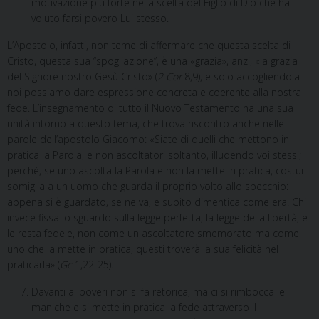
motivazione più forte nella scelta del Figlio di Dio che ha
voluto farsi povero Lui stesso.
L’Apostolo, infatti, non teme di affermare che questa scelta di
Cristo, questa sua “spogliazione”, è una «grazia», anzi, «la grazia
del Signore nostro Gesù Cristo» (
2 Cor
8,9), e solo accogliendola
noi possiamo dare espressione concreta e coerente alla nostra
fede. L’insegnamento di tutto il Nuovo Testamento ha una sua
unità intorno a questo tema, che trova riscontro anche nelle
parole dell’apostolo Giacomo: «Siate di quelli che mettono in
pratica la Parola, e non ascoltatori soltanto, illudendo voi stessi;
perché, se uno ascolta la Parola e non la mette in pratica, costui
somiglia a un uomo che guarda il proprio volto allo specchio:
appena si è guardato, se ne va, e subito dimentica come era. Chi
invece fissa lo sguardo sulla legge perfetta, la legge della libertà, e
le resta fedele, non come un ascoltatore smemorato ma come
uno che la mette in pratica, questi troverà la sua felicità nel
praticarla» (
Gc
1,22-25).
Davanti ai poveri non si fa retorica, ma ci si rimbocca le
maniche e si mette in pratica la fede attraverso il