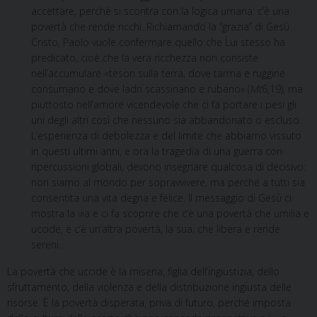
accettare, perché si scontra con la logica umana: c’è una
povertà che rende ricchi. Richiamando la “grazia” di Gesù
Cristo, Paolo vuole confermare quello che Lui stesso ha
predicato, cioè che la vera ricchezza non consiste
nell’accumulare «tesori sulla terra, dove tarma e ruggine
consumano e dove ladri scassinano e rubano» (
Mt
6,19), ma
piuttosto nell’amore vicendevole che ci fa portare i pesi gli
uni degli altri così che nessuno sia abbandonato o escluso.
L’esperienza di debolezza e del limite che abbiamo vissuto
in questi ultimi anni, e ora la tragedia di una guerra con
ripercussioni globali, devono insegnare qualcosa di decisivo:
non siamo al mondo per sopravvivere, ma perché a tutti sia
consentita una vita degna e felice. Il messaggio di Gesù ci
mostra la via e ci fa scoprire che c’è una povertà che umilia e
uccide, e c’è un’altra povertà, la sua, che libera e rende
sereni.
La povertà che uccide è la miseria, figlia dell’ingiustizia, dello
sfruttamento, della violenza e della distribuzione ingiusta delle
risorse. È la povertà disperata, priva di futuro, perché imposta