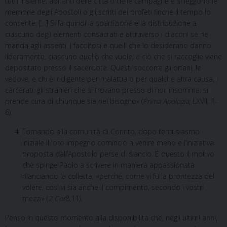
tutti insieme, abitanti delle città o delle campagne e si leggono le
memorie degli Apostoli o gli scritti dei profeti finché il tempo lo
consente. […] Si fa quindi la spartizione e la distribuzione a
ciascuno degli elementi consacrati e attraverso i diaconi se ne
manda agli assenti. I facoltosi e quelli che lo desiderano danno
liberamente, ciascuno quello che vuole, e ciò che si raccoglie viene
depositato presso il sacerdote. Questi soccorre gli orfani, le
vedove, e chi è indigente per malattia o per qualche altra causa, i
carcerati, gli stranieri che si trovano presso di noi: insomma, si
prende cura di chiunque sia nel bisogno» (
Prima Apologia
, LXVII, 1-
6).
Tornando alla comunità di Corinto, dopo l’entusiasmo
iniziale il loro impegno cominciò a venire meno e l’iniziativa
proposta dall’Apostolo perse di slancio. È questo il motivo
che spinge Paolo a scrivere in maniera appassionata
rilanciando la colletta, «perché, come vi fu la prontezza del
volere, così vi sia anche il compimento, secondo i vostri
mezzi» (
2 Cor
8,11).
Penso in questo momento alla disponibilità che, negli ultimi anni,