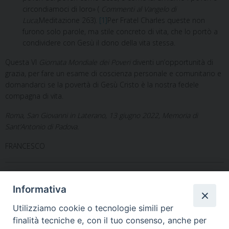
circondiamoci di loro» (
Commenti al Vangelo di
Luca,
Meditazione 263).
[1]
Per Fratel Charles queste non
furono solo parole, ma stile concreto di vita, che lo portò a
condividere con Gesù il dono della vita stessa.
Questa VI
Giornata Mondiale dei Poveri
diventi un’opportunità di
grazia, per fare un esame di coscienza personale e comunitario e
domandarci se la povertà di Gesù Cristo è la nostra fedele
compagna di vita.
Roma, San Giovanni in Laterano, 13 giugno 2022, Memoria di
Sant’Antonio di Padova.
FRANCESCO
Informativa
Utilizziamo cookie o tecnologie simili per
finalità tecniche e, con il tuo consenso, anche per
«
Caritas Italiana cerca
Terremoto Turchia-Siria
»