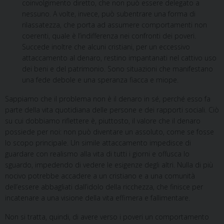
coinvolgimento diretto, che non può essere delegato a
nessuno. A volte, invece, può subentrare una forma di
rilassatezza, che porta ad assumere comportamenti non
coerenti, quale è l’indifferenza nei confronti dei poveri.
Succede inoltre che alcuni cristiani, per un eccessivo
attaccamento al denaro, restino impantanati nel cattivo uso
dei beni e del patrimonio. Sono situazioni che manifestano
una fede debole e una speranza fiacca e miope.
Sappiamo che il problema non è il denaro in sé, perché esso fa
parte della vita quotidiana delle persone e dei rapporti sociali. Ciò
su cui dobbiamo riflettere è, piuttosto, il valore che il denaro
possiede per noi: non può diventare un assoluto, come se fosse
lo scopo principale. Un simile attaccamento impedisce di
guardare con realismo alla vita di tutti i giorni e offusca lo
sguardo, impedendo di vedere le esigenze degli altri. Nulla di più
nocivo potrebbe accadere a un cristiano e a una comunità
dell’essere abbagliati dall’idolo della ricchezza, che finisce per
incatenare a una visione della vita effimera e fallimentare.
Non si tratta, quindi, di avere verso i poveri un comportamento