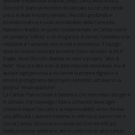
Michele (Piedimonte Matese_Sepicciano) della nostra
Diocesi! È stato un incontro focalizzato su ciò che rende
unico e vitale il nostro servizio: l’Ascolto profondo e
incondizionato e il ruolo insostituibile della Comunità.
Abbiamo ribadito un punto fondamentale: la Caritas non è
un semplice “ufficio” o un erogatore di servizi; l’obiettivo è la
relazione e l’ umanità, non la mera assistenza. È il luogo
dove la nostra comunità incontra Cristo nel volto di chi è
fragile, dove l’Ascolto diventa un vero e proprio “atto di
fede”. Non si tratta solo di dare risposte immediate, ma di
aiutare ogni persona a riscoprire la propria dignità e a
essere protagonista del proprio cammino, attraverso la
propria “emancipazione”.
La Caritas Parrocchiale è l’antenna che intercetta i bisogni e
lo stimolo che coinvolge l’ intera comunità: dove ogni
cristiano impari l’ascolto e la responsabilità verso chi vive
una difficoltà. Lavorare insieme, in rete tra le parrocchie e
con la Caritas Diocesana ci rende più forti ed efficaci!
Nelle prossime settimane altri incontri con le altre caritas