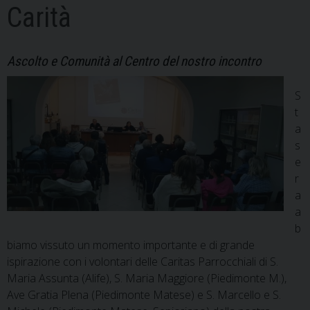
Carità
Ascolto e Comunità al Centro del nostro incontro
S
t
a
s
e
r
a
a
b
biamo vissuto un momento importante e di grande
ispirazione con i volontari delle Caritas Parrocchiali di S.
Maria Assunta (Alife), S. Maria Maggiore (Piedimonte M.),
Ave Gratia Plena (Piedimonte Matese) e S. Marcello e S.