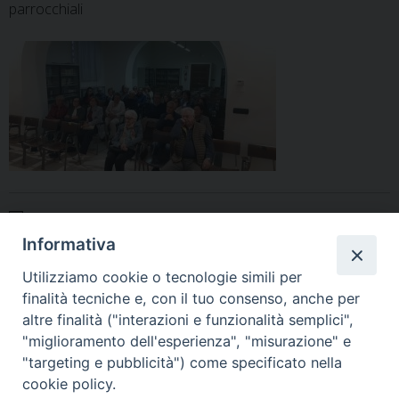
parrocchiali
Immagine WhatsApp 2025-10-06 ore 20.29.16_f53ab37a
Informativa
Utilizziamo cookie o tecnologie simili per
finalità tecniche e, con il tuo consenso, anche per
altre finalità ("interazioni e funzionalità semplici",
«
Sosteniamo la popolazione
Discorso di Papa Leone alla
"miglioramento dell'esperienza", "misurazione" e
di Gaza
Fao
»
"targeting e pubblicità") come specificato nella
cookie policy.