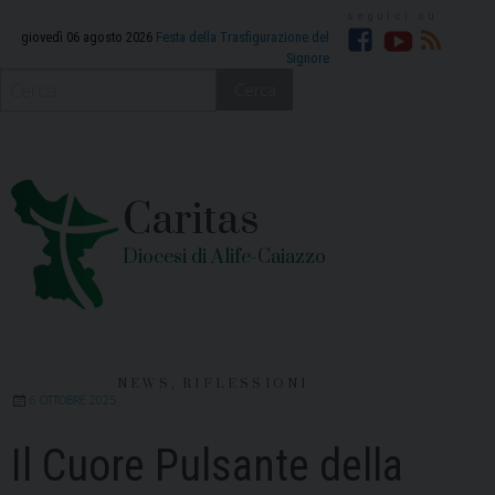
Skip
to
giovedì 06 agosto 2026
Festa della Trasfigurazione del
Signore
Facebook
YouTube
RSS
content
Cerca
Caritas
Diocesi di Alife-Caiazzo
NEWS
,
RIFLESSIONI
6 OTTOBRE 2025
Il Cuore Pulsante della