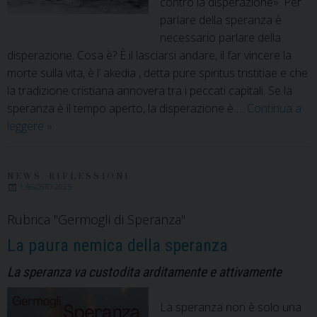
contro la disperazione». Per
parlare della speranza è
necessario parlare della
disperazione. Cosa è? È il lasciarsi andare, il far vincere la
morte sulla vita, è l’ akedia , detta pure spiritus tristitiae e che
la tradizione cristiana annovera tra i peccati capitali. Se la
speranza è il tempo aperto, la disperazione è …
Continua a
La
leggere
»
lotta
alla
disperazione
NEWS
,
RIFLESSIONI
1 AGOSTO 2025
Rubrica "Germogli di Speranza"
La paura nemica della speranza
La speranza va custodita arditamente e attivamente
La speranza non è solo una