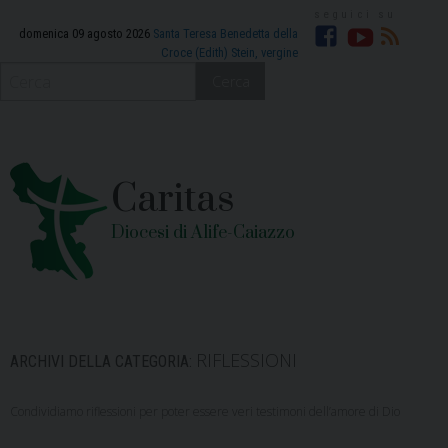
Skip
to
domenica 09 agosto 2026
Santa Teresa Benedetta della
Croce (Edith) Stein, vergine
Facebook
YouTube
RSS
content
Cerca
Caritas
Diocesi di Alife-Caiazzo
RIFLESSIONI
ARCHIVI DELLA CATEGORIA:
Condividiamo riflessioni per poter essere veri testimoni dell’amore di Dio