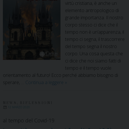
virtù cristiana, è anche un
elemento antropologico di
grande importanza. Il nostro
corpo stesso ci dice che il
tempo non è un’apparenza, il
tempo ci segna, il trascorrere
del tempo segna il nostro
corpo. Una cosa questa che
ci dice che noi siamo fatti di
tempo e il tempo vuole
orientamento al futuro! Ecco perché abbiamo bisogno di
La
sperare, …
Continua a leggere
»
paura
nemica
della
NEWS
,
RIFLESSIONI
12 MARZO 2020
speranza
al tempo del Covid-19