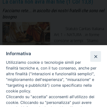
La carità non avrà mai fine (1 Cor 13,8)
Facciamo rete... in ascolto dei nostri fratelli che sono nel
bisogno
Statuto Caritas Italiana
Art. 1 – NATURA …in forme
consone ai tempi… Stiamo
vivendo un tempo “diverso”
ma non chiudiamo il cuore al
Informativa
grido del povero. Il pericolo è di chiuderci in noi stessi e
Utilizziamo cookie o tecnologie simili per
dimenticarci di chi è nel bisogno. In questo tempo riflettiamo
finalità tecniche e, con il tuo consenso, anche per
su cosa significa “non avere” alcune cose, così da capire le
altre finalità ("interazioni e funzionalità semplici",
La
tante persone che …
Continua a leggere
»
"miglioramento dell'esperienza", "misurazione" e
carità
"targeting e pubblicità") come specificato nella
non
cookie policy.
avrà
P
Cliccando su "accetta" acconsenti all'utilizzo dei
mai
o
cookie. Cliccando su "personalizza" puoi avere
fine