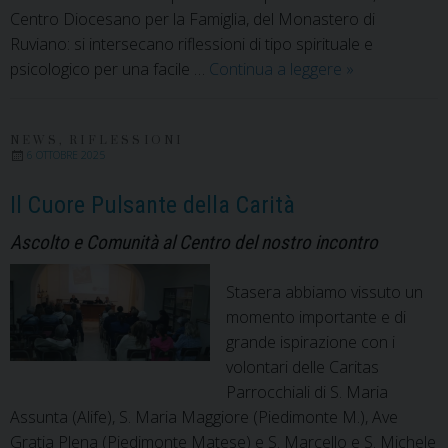
Centro Diocesano per la Famiglia, del Monastero di
Ruviano: si intersecano riflessioni di tipo spirituale e
Germogli
psicologico per una facile …
Continua a leggere
»
di
Speranza:
primo
NEWS
,
RIFLESSIONI
6 OTTOBRE 2025
sussidio
a
Il Cuore Pulsante della Carità
portata
Ascolto e Comunità al Centro del nostro incontro
di
smartphone
Stasera abbiamo vissuto un
o
momento importante e di
pc
grande ispirazione con i
volontari delle Caritas
Parrocchiali di S. Maria
Assunta (Alife), S. Maria Maggiore (Piedimonte M.), Ave
Gratia Plena (Piedimonte Matese) e S. Marcello e S. Michele