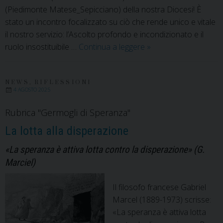
(Piedimonte Matese_Sepicciano) della nostra Diocesi! È
stato un incontro focalizzato su ciò che rende unico e vitale
il nostro servizio: l’Ascolto profondo e incondizionato e il
Il
ruolo insostituibile …
Continua a leggere
»
Cuore
Pulsante
della
NEWS
,
RIFLESSIONI
4 AGOSTO 2025
Carità
Rubrica "Germogli di Speranza"
La lotta alla disperazione
«La speranza è attiva lotta contro la disperazione» (G.
Marciel)
Il filosofo francese Gabriel
Marcel (1889-1973) scrisse:
«La speranza è attiva lotta