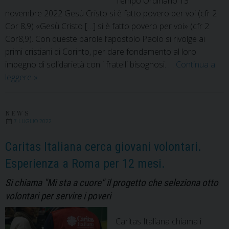
Tempo Ordinario 13
novembre 2022 Gesù Cristo si è fatto povero per voi (cfr 2
Cor 8,9) «Gesù Cristo […] si è fatto povero per voi» (cfr 2
Cor8,9). Con queste parole l’apostolo Paolo si rivolge ai
primi cristiani di Corinto, per dare fondamento al loro
impegno di solidarietà con i fratelli bisognosi. …
Continua a
VI
leggere
»
Giornata
Mondiale
dei
NEWS
7 LUGLIO 2022
poveri
–
Caritas Italiana cerca giovani volontari.
Messaggio
Esperienza a Roma per 12 mesi.
del
Santo
Si chiama "Mi sta a cuore" il progetto che seleziona otto
Padre
volontari per servire i poveri
Francesco
Caritas Italiana chiama i