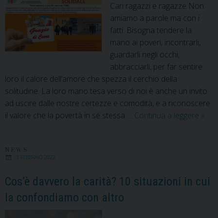
Cari ragazzi e ragazze Non
amiamo a parole ma con i
fatti. Bisogna tendere la
mano ai poveri, incontrarli,
guardarli negli occhi,
abbracciarli, per far sentire
loro il calore dell’amore che spezza il cerchio della
solitudine. La loro mano tesa verso di noi è anche un invito
ad uscire dalle nostre certezze e comodità, e a riconoscere
“LA
il valore che la povertà in sé stessa …
Continua a leggere
»
SCU
SOLI
NEWS
13 FEBBRAIO 2022
Cos’è davvero la carità? 10 situazioni in cui
la confondiamo con altro