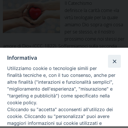
Il Catechismo
definisce la carità come «la
virtù teologale per la quale
amiamo Dio sopra ogni cosa
per se stesso, e il nostro
prossimo come noi stessi per
amore di Dio» (CCC, 1822). Soffermiamoci sulla seconda
parte di questa definizione, cioè quella sul prossimo, che
Informativa
dobbiamo amare “come noi stessi”. Sono certo che ti sia già
capitato di condividere riflessioni sulla carità e
Utilizziamo cookie o tecnologie simili per
probabilmente ti stai sforzando ogni giorno per …
Continua
finalità tecniche e, con il tuo consenso, anche per
Cos’è
a leggere
»
altre finalità ("interazioni e funzionalità semplici",
davvero
"miglioramento dell'esperienza", "misurazione" e
la
"targeting e pubblicità") come specificato nella
carità?
cookie policy.
« Pagina precedente
3
Cliccando su "accetta" acconsenti all'utilizzo dei
10
cookie. Cliccando su "personalizza" puoi avere
situazioni
maggiori informazioni sui cookie utilizzati e
in
Diocesi di Alife-Caiazzo