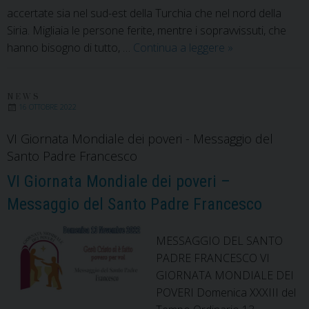
accertate sia nel sud-est della Turchia che nel nord della
Siria. Migliaia le persone ferite, mentre i sopravvissuti, che
Terremoto
hanno bisogno di tutto, …
Continua a leggere
»
Turchia-
Siria
NEWS
16 OTTOBRE 2022
VI Giornata Mondiale dei poveri - Messaggio del
Santo Padre Francesco
VI Giornata Mondiale dei poveri –
Messaggio del Santo Padre Francesco
MESSAGGIO DEL SANTO
PADRE FRANCESCO VI
GIORNATA MONDIALE DEI
POVERI Domenica XXXIII del