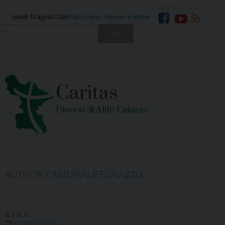
Skip
to
lunedì 10 agosto 2026
San Lorenzo, diacono e martire
Facebook
YouTube
RSS
content
Cerca
Caritas
Diocesi di Alife-Caiazzo
AUTHOR:
CARITASALIFECAIAZZO
NEWS
11 FEBBRAIO 2023